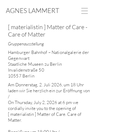
AGNES LAMMERT
[ materialistin ] Matter of Care -
Care of Matter
Gruppenausstellung
Hamburger Bahnhof – Nationalgalerie der
Gegenwart
Staatliche Museen zu Berlin
Invalidenstraße 50
10557 Berlin
Am Donnerstag, 2. Juli 2026, um 18 Uhr
laden wir Sie herzlich ein zur Eröffnung von
/
On Thursday, July 2, 2026 at 6 pm we
cordially invite you to the opening of
[ materialistin ] Matter of Care. Care of
Matter.
Begrüßung um 18:00 Uhr /