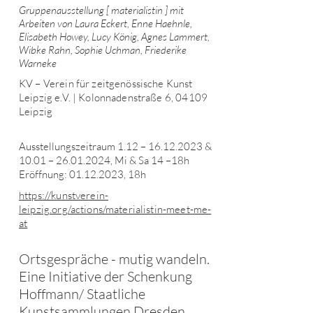
Gruppenausstellung [ materialistin ] mit
Arbeiten von Laura Eckert, Enne Haehnle,
Elisabeth Howey, Lucy König, Agnes Lammert,
Wibke Rahn, Sophie Uchman, Friederike
Warneke
KV – Verein für zeitgenössische Kunst
Leipzig e.V. | Kolonnadenstraße 6, 04109
Leipzig
Ausstellungszeitraum 1.12 –
16.12.2023
&
10.01 –
26.01.2024
, Mi & Sa 14 –18h
Eröffnung:
01.12.2023
, 18h
https://kunstverein-
leipzig.org/actions/materialistin-meet-me-
at
Ortsgespräche - mutig wandeln.
Eine Initiative der Schenkung
Hoffmann/ Staatliche
Kunstsammlungen Dresden